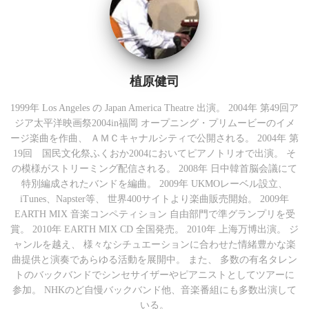
植原健司
1999年 Los Angeles の Japan America Theatre 出演。 2004年 第49回ア
ジア太平洋映画祭2004in福岡 オープニング・プリムービーのイメ
ージ楽曲を作曲、 ＡＭＣキャナルシティで公開される。 2004年 第
19回 国民文化祭ふくおか2004においてピアノトリオで出演。 そ
の模様がストリーミング配信される。 2008年 日中韓首脳会議にて
特別編成されたバンドを編曲。 2009年 UKMOレーベル設立、
iTunes、Napster等、 世界400サイトより楽曲販売開始。 2009年
EARTH MIX 音楽コンペティション 自由部門で準グランプリを受
賞。 2010年 EARTH MIX CD 全国発売。 2010年 上海万博出演。 ジ
ャンルを越え、 様々なシチュエーションに合わせた情緒豊かな楽
曲提供と演奏であらゆる活動を展開中。 また、 多数の有名タレン
トのバックバンドでシンセサイザーやピアニストとしてツアーに
参加。 NHKのど自慢バックバンド他、音楽番組にも多数出演して
いる。