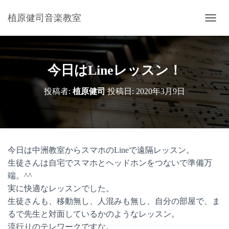
植原健司音楽教室
ナ
ビ
ゲ
ー
シ
今日はLineレッスン！
ョ
ン
投稿者:
植原健司
投稿日:
2020年3月9日
を
切
り
替
え
今日は中洲教室からスマホのLineで遠隔レッスン。
生徒さんは自宅でスマホとヘッドホンをつないで準備万
端。^^
実に快適なレッスンでした。
生徒さんも、移動無し、人混みも無し、自分の部屋で、ま
るで先生と対面しているかのようなレッスン。
流行りのテレワークですな。