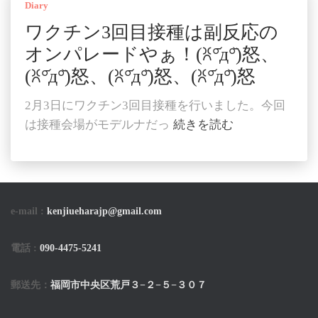
Diary
ワクチン3回目接種は副反応の
オンパレードやぁ！(ꐦ°᷄д°᷅)怒、
(ꐦ°᷄д°᷅)怒、(ꐦ°᷄д°᷅)怒、(ꐦ°᷄д°᷅)怒
2月3日にワクチン3回目接種を行いました。今回
は接種会場がモデルナだっ
続きを読む
e-mail :
kenjiueharajp@gmail.com
電話 :
090-4475-5241
郵送先：
福岡市中央区荒戸３−２−５−３０７