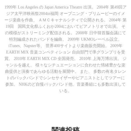
1999年 Los Angeles の Japan America Theatre 出演。 2004年 第49回ア
ジア太平洋映画祭2004in福岡 オープニング・プリムービーのイメ
ージ楽曲を作曲、 ＡＭＣキャナルシティで公開される。 2004年 第
19回 国民文化祭ふくおか2004においてピアノトリオで出演。 そ
の模様がストリーミング配信される。 2008年 日中韓首脳会議にて
特別編成されたバンドを編曲。 2009年 UKMOレーベル設立、
iTunes、Napster等、 世界400サイトより楽曲販売開始。 2009年
EARTH MIX 音楽コンペティション 自由部門で準グランプリを受
賞。 2010年 EARTH MIX CD 全国発売。 2010年 上海万博出演。 ジ
ャンルを越え、 様々なシチュエーションに合わせた情緒豊かな楽
曲提供と演奏であらゆる活動を展開中。 また、 多数の有名タレン
トのバックバンドでシンセサイザーやピアニストとしてツアーに
参加。 NHKのど自慢バックバンド他、音楽番組にも多数出演して
いる。
関連投稿