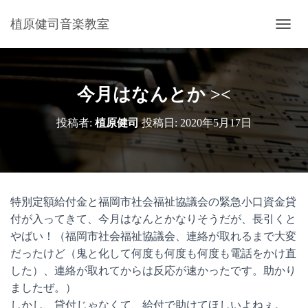
植原健司音楽教室
ナ
ビ
ゲ
ー
シ
今月はなんとか ><
ョ
ン
投稿者:
植原健司
投稿日:
2020年5月17日
を
切
り
替
え
特別定額給付金と福岡市社会福祉協議会の緊急小口資金貸
付が入ってきて、今月はなんとかなりそうだが、長引くと
やばい！（福岡市社会福祉協議会、連絡が取れるまで大変
だったけど（鬼と化して何度も何度も何度も電話をかけ直
した）、連絡が取れてからは反応が速かったです。助かり
ましたぜ。）
しかし、貸付じゃなくて、給付で助けてほしいよねぇ。